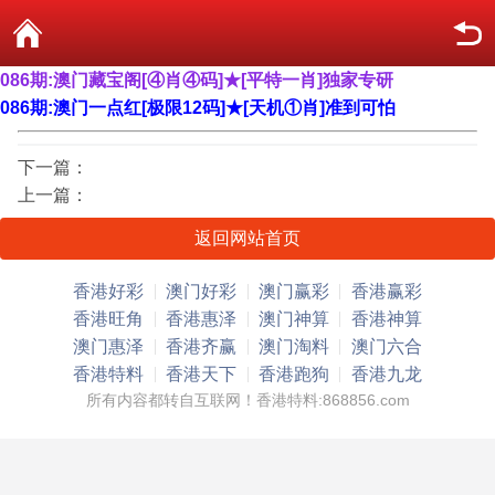
086期:澳门藏宝阁[④肖④码]★[平特一肖]独家专研
086期:澳门一点红[极限12码]★[天机①肖]准到可怕
下一篇：
上一篇：
返回网站首页
香港好彩
澳门好彩
澳门赢彩
香港赢彩
香港旺角
香港惠泽
澳门神算
香港神算
澳门惠泽
香港齐赢
澳门淘料
澳门六合
香港特料
香港天下
香港跑狗
香港九龙
所有内容都转自互联网！香港特料:868856.com