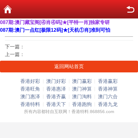
087期:澳门藏宝阁[④肖④码]★[平特一肖]独家专研
087期:澳门一点红[极限12码]★[天机①肖]准到可怕
下一篇：
上一篇：
返回网站首页
香港好彩
澳门好彩
澳门赢彩
香港赢彩
香港旺角
香港惠泽
澳门神算
香港神算
澳门惠泽
香港齐赢
澳门淘料
澳门六合
香港特料
香港天下
香港跑狗
香港九龙
所有内容都转自互联网！香港特料:868856.com