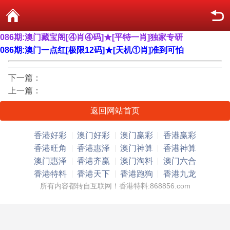
086期:澳门藏宝阁[④肖④码]★[平特一肖]独家专研
086期:澳门一点红[极限12码]★[天机①肖]准到可怕
下一篇：
上一篇：
返回网站首页
香港好彩
澳门好彩
澳门赢彩
香港赢彩
香港旺角
香港惠泽
澳门神算
香港神算
澳门惠泽
香港齐赢
澳门淘料
澳门六合
香港特料
香港天下
香港跑狗
香港九龙
所有内容都转自互联网！香港特料:868856.com