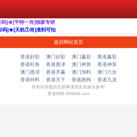
④码]★[平特一肖]独家专研
12码]★[天机①肖]准到可怕
返回网站首页
香港好彩
澳门好彩
澳门赢彩
香港赢彩
香港旺角
香港惠泽
澳门神算
香港神算
澳门惠泽
香港齐赢
澳门淘料
澳门六合
香港特料
香港天下
香港跑狗
香港九龙
所有内容载自互联网谨供友友娱乐参考!
香港特料:868856.com