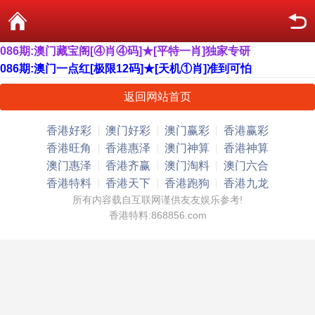
086期:澳门藏宝阁[④肖④码]★[平特一肖]独家专研
086期:澳门一点红[极限12码]★[天机①肖]准到可怕
返回网站首页
香港好彩
澳门好彩
澳门赢彩
香港赢彩
香港旺角
香港惠泽
澳门神算
香港神算
澳门惠泽
香港齐赢
澳门淘料
澳门六合
香港特料
香港天下
香港跑狗
香港九龙
所有内容载自互联网谨供友友娱乐参考!
香港特料:868856.com