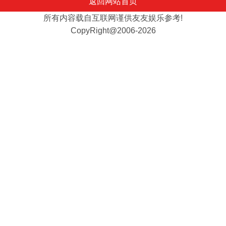
返回网站首页
所有内容载自互联网谨供友友娱乐参考!
CopyRight@2006-2026