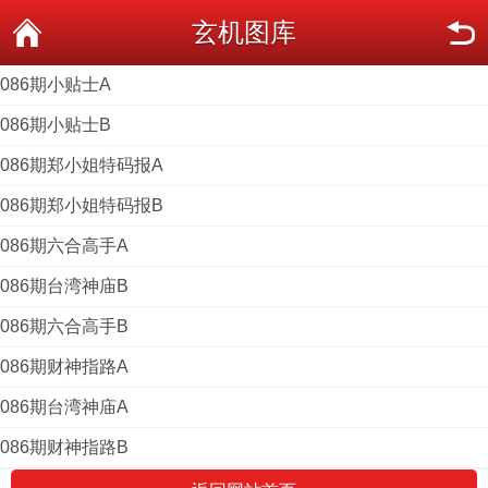
玄机图库
086期小贴士A
086期小贴士B
086期郑小姐特码报A
086期郑小姐特码报B
086期六合高手A
086期台湾神庙B
086期六合高手B
086期财神指路A
086期台湾神庙A
086期财神指路B