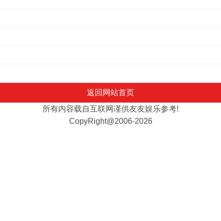
返回网站首页
所有内容载自互联网谨供友友娱乐参考!
CopyRight@2006-2026